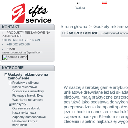
zł
Waluta
Strona główna
>
Gadżety reklamow
KONTAKT
PRODUKTY REKLAMOWE NA
LEŻAKI REKLAMOWE
Znaleziono 4 produ
ZAMÓWIENIE
SKONTAKTUJ SIĘ Z NAMI
+48 502 903 066
EMAIL
sales.promogifts@gmail.com
KATEGORIE
Gadżety reklamowe na
zamówienie
Produkty z silikonu
W naszej szerokiej gamie artyku
Kostki reklamowe
Ściereczki z mikrofibry
unikatowe drewniane leżaki skład
Pływające breloki Eva
plażowe, mają praktyczne zastoso
Wachlarze reklamowe
posłużyć jako podstawa do wykonan
Klepsydry
przeprowadzenia kampanii społe
Ogrzewacze do rąk
jeżeli chodzi o nanoszenie nadru
Kawa reklamowa
zapewnić naszym Klientom szereg 
Zapachy samochodowe
zlecenia i spełnić najbardziej w
Plastikowe karty z
nadrukiem