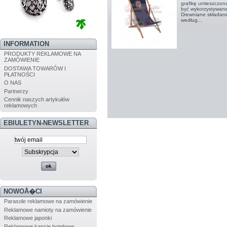
grafikę umieszczon
być wykorzystywane 
Drewniane składane
według...
INFORMATION
PRODUKTY REKLAMOWE NA
ZAMÓWIENIE
DOSTAWA TOWARÓW I
PŁATNOŚCI
O NAS
Partnerzy
Cennik naszych artykułów
reklamowych
EBIULETYN-NEWSLETTER
NOWOÅ�CI
Parasole reklamowe na zamówienie
Reklamowe namioty na zamówienie
Reklamowe japonki
Reklamowe kapcie hotelowe