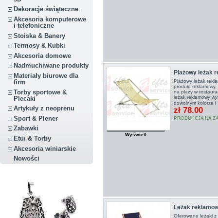
Dekoracje świąteczne
Akcesoria komputerowe
i telefoniczne
Stoiska & Banery
Termosy & Kubki
Akcesoria domowe
Nadmuchiwane produkty
Plażowy leżak 
Materiały biurowe dla
firm
Plażowy leżak rekla
produkt reklamowy,
Torby sportowe &
na plaży w restaura
leżak reklamowy w
Plecaki
dowolnym kolorze i
Artykuły z neoprenu
zł 78.00
Sport & Plener
PRODUKCJA NA ZAMÓ
Zabawki
Wyświetl
Etui & Torby
Akcesoria winiarskie
Nowości
Leżak reklamo
Oferowane leżaki z 