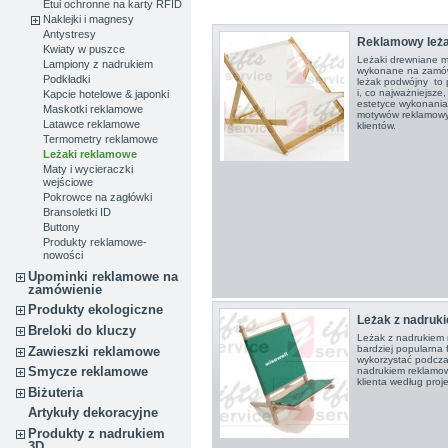
Etui ochronne na karty RFID
Naklejki i magnesy
Antystresy
Reklamowy leż
Kwiaty w puszce
Leżaki drewniane m
Lampiony z nadrukiem
wykonane na zamów
Podkładki
leżak podwójny to p
i, co najważniejsze,
Kapcie hotelowe & japonki
estetyce wykonania
Maskotki reklamowe
motywów reklamowyc
Latawce reklamowe
klientów.
Termometry reklamowe
Leżaki reklamowe
Maty i wycieraczki
wejściowe
Pokrowce na zagłówki
Bransoletki ID
Buttony
Produkty reklamowe-
nowości
Upominki reklamowe na
zamówienie
Produkty ekologiczne
Leżak z nadru
Breloki do kluczy
Leżak z nadrukiem 
bardziej popularna 
Zawieszki reklamowe
wykorzystać podcza
Smycze reklamowe
nadrukiem reklamo
klienta według proj
Biżuteria
Artykuły dekoracyjne
Produkty z nadrukiem
3D