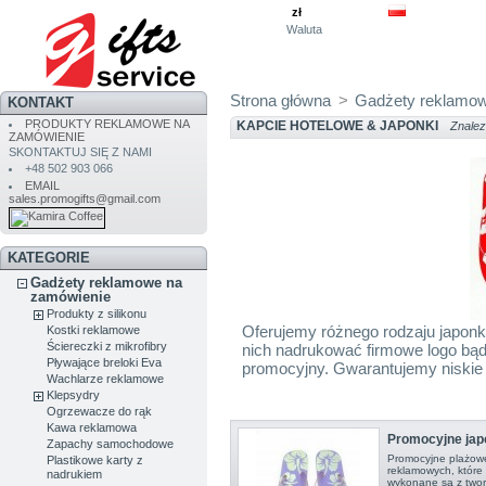
zł
Waluta
Strona główna
>
Gadżety reklamow
KONTAKT
PRODUKTY REKLAMOWE NA
KAPCIE HOTELOWE & JAPONKI
Znalez
ZAMÓWIENIE
SKONTAKTUJ SIĘ Z NAMI
+48 502 903 066
EMAIL
sales.promogifts@gmail.com
KATEGORIE
Gadżety reklamowe na
zamówienie
Produkty z silikonu
Oferujemy różnego rodzaju japonk
Kostki reklamowe
Ściereczki z mikrofibry
nich nadrukować firmowe logo bąd
Pływające breloki Eva
promocyjny. Gwarantujemy niskie
Wachlarze reklamowe
Klepsydry
Ogrzewacze do rąk
Kawa reklamowa
Promocyjne jap
Zapachy samochodowe
Promocyjne plażowe
Plastikowe karty z
reklamowych, które
nadrukiem
wykonane są z twor