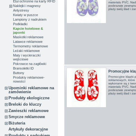
Etui ochronne na karty RFID
materialu PVC. Na
Naklejki i magnesy
podeszwie zewnętrz
plaży swój ślad i z
Antystresy
Kwiaty w puszce
Lampiony z nadrukiem
Podkładki
Kapcie hotelowe &
japonki
Maskotki reklamowe
Latawce reklamowe
Termometry reklamowe
Leżaki reklamowe
Maty i wycieraczki
wejściowe
Pokrowce na zagłówki
Bransoletki ID
Promocyjne kla
Buttony
Promocyjne klapki 
Produkty reklamowe-
reklamowych, które
nowości
wykonane są z twor
materialu PVC. Na
Upominki reklamowe na
podeszwie zewnętrz
zamówienie
plaży swój ślad i z
Produkty ekologiczne
Breloki do kluczy
Zawieszki reklamowe
Smycze reklamowe
Biżuteria
Artykuły dekoracyjne
Produkty z nadrukiem