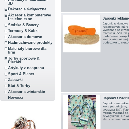
3D
Dekoracje świąteczne
Akcesoria komputerowe
Japonki reklam
i telefoniczne
Japonki reklamowe 
Stoiska & Banery
reklamowych, które
wykonane są z twor
Termosy & Kubki
materialu PVC. Na
Akcesoria domowe
nadrukować swoje f
strony internetowej
Nadmuchiwane produkty
podeszwie to skutec
Materiały biurowe dla
firm
Torby sportowe &
Plecaki
Artykuły z neoprenu
Sport & Plener
Zabawki
Etui & Torby
Akcesoria winiarskie
Nowości
Japonki z nadr
Japonki z nadrukie
które produkujemy.
tworzywa EVA. Pase
można wykonać na 
zewnętrzenej lub w
ślad i zamów promo