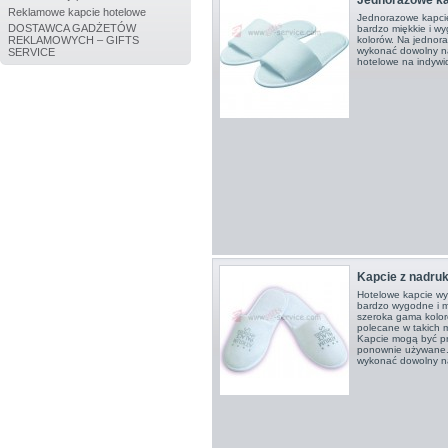
Reklamowe kapcie hotelowe
Jednorazowe kapcie
DOSTAWCA GADŻETÓW
bardzo miękkie i w
REKLAMOWYCH – GIFTS
kolorów. Na jednor
wykonać dowolny na
SERVICE
hotelowe na indywi
Kapcie z nadru
Hotelowe kapcie w
bardzo wygodne i m
szeroka gama kolor
polecane w takich m
Kapcie mogą być pra
ponownie używane.
wykonać dowolny na