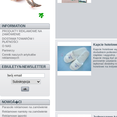
INFORMATION
PRODUKTY REKLAMOWE NA
ZAMÓWIENIE
DOSTAWA TOWARÓW I
PŁATNOŚCI
Kapcie hotelow
O NAS
Kapcie hotelowe wy
Partnerzy
dodatkiem polieste
Cennik naszych artykułów
miękkie i wygodne.
reklamowych
Kapcie mogą być pra
ponownie używane.
wykonać dowolny na
EBIULETYN-NEWSLETTER
hotelowe na indywi
NOWOÅ�CI
Parasole reklamowe na zamówienie
Reklamowe namioty na zamówienie
Reklamowe japonki
Jednorazowe ka