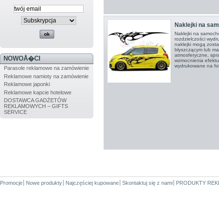
Naklejki na sa
Naklejki na samoch
rozdzielczości wyd
naklejki mogą zost
błyszczącym lub ma
atmosferyczne, spr
NOWOÅ�CI
wzmocnienia efektu
wydrukowane na foli
Parasole reklamowe na zamówienie
Reklamowe namioty na zamówienie
Reklamowe japonki
Reklamowe kapcie hotelowe
DOSTAWCA GADŻETÓW
REKLAMOWYCH – GIFTS
SERVICE
Promocje
Nowe produkty
Najczęściej kupowane
Skontaktuj się z nami
PRODUKTY REK