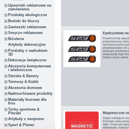
Upominki reklamowe na
zamówienie
Produkty ekologiczne
Breloki do kluczy
Zawieszki reklamowe
Smycze reklamowe
Epoksydowe nak
Biżuteria
Powierzchnię wypukł
poliuretanowa, któr
Artykuły dekoracyjne
mechanicznymi usz
przystosowane do u
Produkty z nadrukiem
zewnątrz pomieszcz
3D
ekspozycję logo fi
dzięki czemu ułatwi
Dekoracje świąteczne
Akcesoria komputerowe
i telefoniczne
Stoiska & Banery
Termosy & Kubki
Akcesoria domowe
Nadmuchiwane produkty
Materiały biurowe dla
firm
Torby sportowe &
Plecaki
Magnetyczne na
Dzięki naklejkom m
Artykuły z neoprenu
Państwo swój samoc
Sport & Plener
tylko. Poza tym spr
reklamowe, nowocze