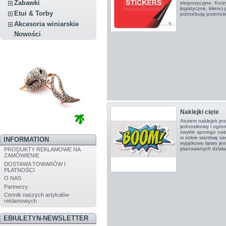
Zabawki
ekspozycyjne. Korzys
logistyczne, klienci 
Etui & Torby
potrzebują przenośne
Akcesoria winiarskie
Nowości
Naklejki cięte
Atutem naklejek jes
jednostkowy i ogro
zwykle sporego nak
w sobie warstwę sa
INFORMATION
wyjątkowo łatwo jes
planowanych dział
PRODUKTY REKLAMOWE NA
ZAMÓWIENIE
DOSTAWA TOWARÓW I
PŁATNOŚCI
O NAS
Partnerzy
Cennik naszych artykułów
reklamowych
EBIULETYN-NEWSLETTER