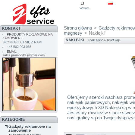
zł
Waluta
Strona główna
>
Gadżety reklamow
KONTAKT
magnesy
>
Naklejki
PRODUKTY REKLAMOWE NA
ZAMÓWIENIE
NAKLEJKI
Znaleziono 6 produkty.
SKONTAKTUJ SIĘ Z NAMI
+48 502 903 066
EMAIL
sales.promogifts@gmail.com
Oferujemy szeroki wachlarz prom
naklejek papierowych, naklejek wi
epoksydowych 3D Naklejki są w ró
Jesteśmy również w stanie stworz
nasi graficy są do Twojej dyspozyc
KATEGORIE
Gadżety reklamowe na
zamówienie