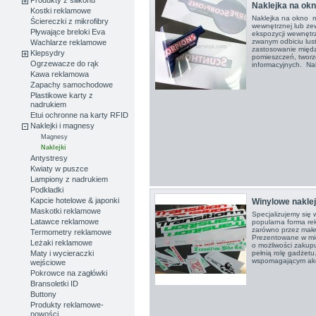
Produkty z silikonu
Naklejka na ok
Kostki reklamowe
Naklejka na okno 
Ściereczki z mikrofibry
wewnętrznej lub ze
Pływające breloki Eva
ekspozycji wewnętrz
zwanym odbiciu lust
Wachlarze reklamowe
zastosowanie między
Klepsydry
pomieszczeń, tworz
Ogrzewacze do rąk
informacyjnych. Nakl
Kawa reklamowa
Zapachy samochodowe
Plastikowe karty z
nadrukiem
Etui ochronne na karty RFID
Naklejki i magnesy
Magnesy
Naklejki
Antystresy
Kwiaty w puszce
Lampiony z nadrukiem
Podkładki
Kapcie hotelowe & japonki
Winylowe naklej
Maskotki reklamowe
Specjalizujemy się 
Latawce reklamowe
popularna forma re
zarówno przez małe f
Termometry reklamowe
Prezentowane w mie
Leżaki reklamowe
o możliwości zakup
pełnią rolę gadżet
Maty i wycieraczki
wspomagającym akc
wejściowe
Pokrowce na zagłówki
Bransoletki ID
Buttony
Produkty reklamowe-
nowości