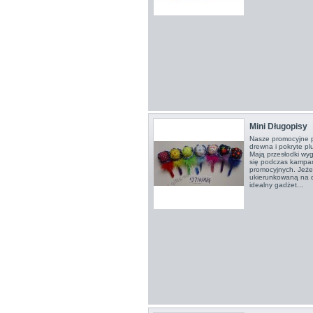
Mini Długopisy
Nasze promocyjne 
drewna i pokryte p
Mają przesłodki wy
się podczas kampan
promocyjnych. Jeże
ukierunkowaną na dz
idealny gadżet...