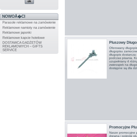
NOWOÅ�CI
Parasole reklamowe na zamówienie
Reklamowe namioty na zamówienie
Reklamowe japonki
Reklamowe kapcie hotelowe
Pluszowy Długo
DOSTAWCA GADŻETÓW
REKLAMOWYCH – GIFTS
Oferowany długopis
SERVICE
długopisu zamocowa
długopis dostarcz
podczas pisania. Ko
uzupełniany 4 różn
zwierzątek na długo
dostępne są dla dzie
Promocyjne Plu
Nasze promocyjne 
drewna i pokryte p