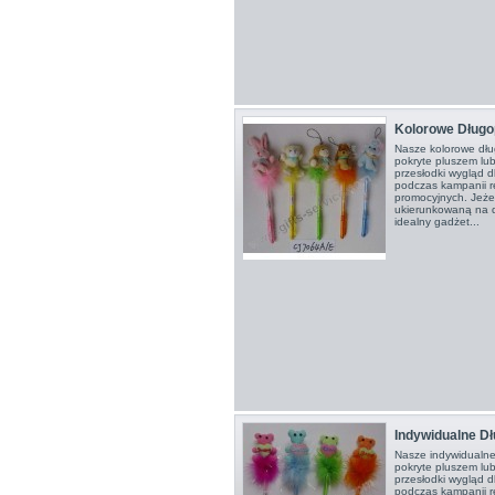
Kolorowe Długo
Nasze kolorowe dłu
pokryte pluszem lu
przesłodki wygląd 
podczas kampanii r
promocyjnych. Jeże
ukierunkowaną na dz
idealny gadżet...
Indywidualne Dł
Nasze indywidualne
pokryte pluszem lu
przesłodki wygląd 
podczas kampanii r