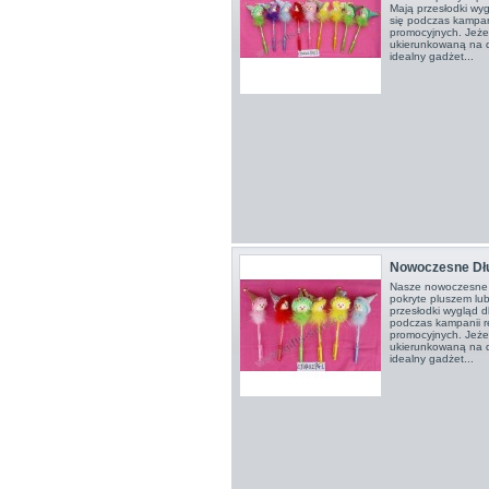
Mają przesłodki wy
się podczas kampan
promocyjnych. Jeże
ukierunkowaną na dz
idealny gadżet...
Nowoczesne Dł
Nasze nowoczesne 
pokryte pluszem lu
przesłodki wygląd 
podczas kampanii r
promocyjnych. Jeże
ukierunkowaną na dz
idealny gadżet...