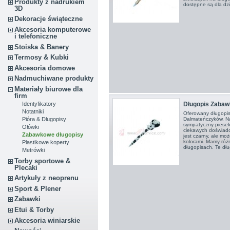
Produkty z nadrukiem
dostępne są dla dzi
3D
Dekoracje świąteczne
Akcesoria komputerowe
i telefoniczne
Stoiska & Banery
Termosy & Kubki
Akcesoria domowe
Nadmuchiwane produkty
Materiały biurowe dla
firm
Długopis Zabaw
Identyfikatory
Notatniki
Oferowany długopis
Dalmateńczyków. N
Pióra & Długopisy
sympatyczny piesek
Ołówki
ciekawych doświadc
Zabawkowe długopisy
jest czarny, ale mo
kolorami. Mamy róż
Plastikowe koperty
długopisach. Te dłu
Metrówki
Torby sportowe &
Plecaki
Artykuły z neoprenu
Sport & Plener
Zabawki
Etui & Torby
Akcesoria winiarskie