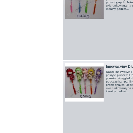
promocyjnych. Jeże
ukierunkowaną na dz
idealny gadżet...
Innowacyjny Dł
Nasze innowacyjne 
pokryte pluszem lu
przesłodki wygląd 
podczas kampanii r
promocyjnych. Jeże
ukierunkowaną na dz
idealny gadżet...