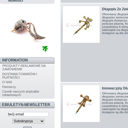
Nowości
Długopis Ze Zwi
Oferowany długopis
długopisu zamocowan
długopis dostarcz
podczas pisania. Ko
uzupełniany 4 różn
zwierzątek na długo
dostępne są dla dzie
INFORMATION
PRODUKTY REKLAMOWE NA
ZAMÓWIENIE
DOSTAWA TOWARÓW I
PŁATNOŚCI
O NAS
Partnerzy
Innowacyjny Dł
Cennik naszych artykułów
Oferowany długopis
reklamowych
długopisu zamocowa
długopis dostarcz
podczas pisania. Ko
EBIULETYN-NEWSLETTER
uzupełniany 4 różn
zwierzątek na długo
dostępne są dla dzi