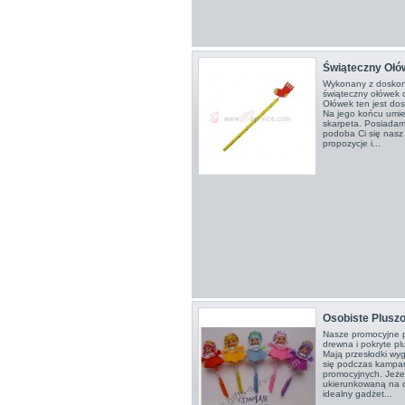
Świąteczny Ołó
Wykonany z doskon
świąteczny ołówek c
Ołówek ten jest do
Na jego końcu umie
skarpeta. Posiadamy
podoba Ci się nasz
propozycje i...
Osobiste Plusz
Nasze promocyjne 
drewna i pokryte p
Mają przesłodki wy
się podczas kampan
promocyjnych. Jeże
ukierunkowaną na dz
idealny gadżet...