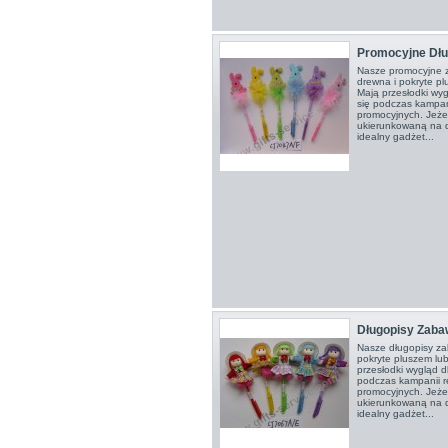
Promocyjne Dłu
Nasze promocyjne 
drewna i pokryte p
Mają przesłodki wy
się podczas kampan
promocyjnych. Jeże
ukierunkowaną na dz
idealny gadżet...
Długopisy Zaba
Nasze długopisy za
pokryte pluszem lu
przesłodki wygląd 
podczas kampanii r
promocyjnych. Jeże
ukierunkowaną na dz
idealny gadżet...