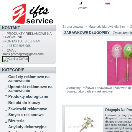
zł
Waluta
Strona główna
>
Materiały biurowe dla firm
>
KONTAKT
ZABAWKOWE DŁUGOPISY
Znaleziono 1
PRODUKTY REKLAMOWE NA
ZAMÓWIENIE
SKONTAKTUJ SIĘ Z NAMI
+48 502 903 066
EMAIL
sales.promogifts@gmail.com
KATEGORIE
Gadżety reklamowe na
zamówienie
Upominki reklamowe na
Oferujemy Państwu zabawkowe i zabawne dług
zamówienie
również jako gadżety reklamowe.
Produkty ekologiczne
Breloki do kluczy
Zawieszki reklamowe
Długopis Na Po
Smycze reklamowe
Oferowany długopis
długopisu zamocowa
Biżuteria
długopis dostarcz
podczas pisania. Ko
Artykuły dekoracyjne
uzupełniany 4 różn
zwierzątek na długo