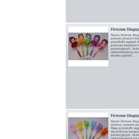
Firmowe Długop
Nasze firmowe dług
pokryte pluszem lu
przesłodki wygląd 
podczas kampanii r
promocyjnych. Jeże
ukierunkowaną na dz
idealny gadżet...
Firmowe Długop
Nasze firmowe dług
drewna i pokryte p
Mają przesłodki wy
się podczas kampan
promocyjnych. Jeże
ukierunkowaną na dz