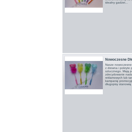
idealny gadżet...
Nowoczesne Dł
Nasze nowoczesne 
z drewna i pokryte 
sztucznego. Mają p
zdecydowanie nadaj
reklamowych lub ta
kampanię promocyjn
długopisy stanowią 