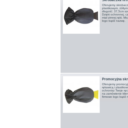
Oferujemy skrobacz
plastikowym, żółtym
długość: 37,5cm sz
Dzięki ochronnej, c
miał zimnej ręki. M
logo bądź nazwę.
Promocyjna skr
Oferujemy promocyj
rękawicą i plastikow
ochronisz Twoje ręc
na zamówienie klie
firmowe logo bądź 