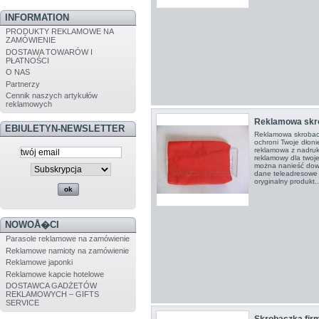
INFORMATION
PRODUKTY REKLAMOWE NA
ZAMÓWIENIE
DOSTAWA TOWARÓW I
PŁATNOŚCI
O NAS
Partnerzy
Cennik naszych artykułów
reklamowych
Reklamowa skr
EBIULETYN-NEWSLETTER
Reklamowa skrobacz
ochroni Twoje dłon
reklamowa z nadruk
reklamowy dla twoje
można nanieść dowo
dane teleadresowe T
oryginalny produkt..
NOWOÅ�CI
Parasole reklamowe na zamówienie
Reklamowe namioty na zamówienie
Reklamowe japonki
Reklamowe kapcie hotelowe
DOSTAWCA GADŻETÓW
REKLAMOWYCH – GIFTS
SERVICE
Skrobaczka fir