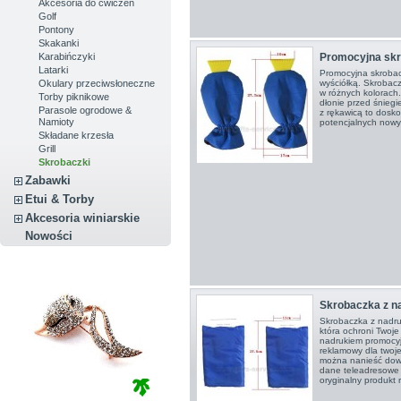
Akcesoria do ćwiczeń
Golf
Pontony
Skakanki
Karabińczyki
Promocyjna skr
Latarki
Promocyjna skrobac
Okulary przeciwsłoneczne
wyściółką. Skrobac
w różnych kolorach
Torby piknikowe
dłonie przed śnieg
Parasole ogrodowe &
z rękawicą to dosko
Namioty
potencjalnych nowy
Składane krzesła
Grill
Skrobaczki
Zabawki
Etui & Torby
Akcesoria winiarskie
Nowości
Skrobaczka z 
Skrobaczka z nadru
która ochroni Twoje
nadrukiem promocyj
reklamowy dla twoje
można nanieść dowo
dane teleadresowe T
oryginalny produkt 