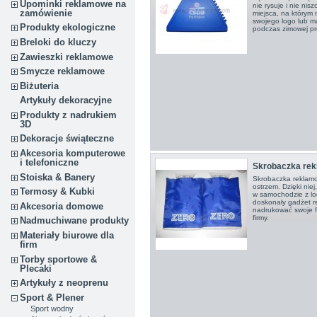
Upominki reklamowe na
nie rysuje i nie nis
zamówienie
miejsca, na którym
swojego logo lub ma
Produkty ekologiczne
podczas zimowej pro
Breloki do kluczy
Zawieszki reklamowe
Smycze reklamowe
Biżuteria
Artykuły dekoracyjne
Produkty z nadrukiem
3D
Dekoracje świąteczne
Akcesoria komputerowe
i telefoniczne
Skrobaczka re
Stoiska & Banery
Skrobaczka reklamo
ostrzem. Dzięki nie
Termosy & Kubki
w samochodzie z lo
doskonały gadżet r
Akcesoria domowe
nadrukować swoje f
firmy.
Nadmuchiwane produkty
Materiały biurowe dla
firm
Torby sportowe &
Plecaki
Artykuły z neoprenu
Sport & Plener
Sport wodny