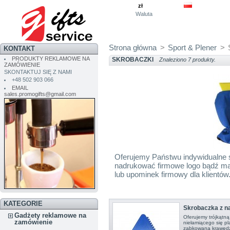
zł
Waluta
Strona główna
>
Sport & Plener
>
KONTAKT
PRODUKTY REKLAMOWE NA
SKROBACZKI
Znaleziono 7 produkty.
ZAMÓWIENIE
SKONTAKTUJ SIĘ Z NAMI
+48 502 903 066
EMAIL
sales.promogifts@gmail.com
Oferujemy Państwu indywidualne s
nadrukować firmowe logo bądź mar
lub upominek firmowy dla klientó
KATEGORIE
Skrobaczka z n
Gadżety reklamowe na
Oferujemy trójkątn
zamówienie
niełamiącego się pl
ząbkowaną krawędź,