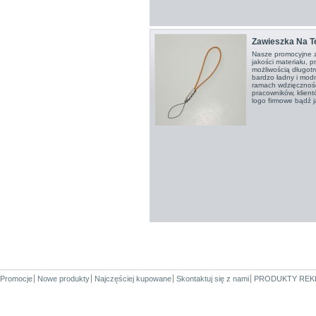
Zawieszka Na T
Nasze promocyjne z
jakości materiału, p
możliwością długot
bardzo ładny i mod
ramach wdzięcznośc
pracowników, klien
logo firmowe bądź ja
Promocje
Nowe produkty
Najczęściej kupowane
Skontaktuj się z nami
PRODUKTY REK