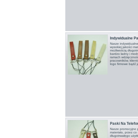
Indywidualne Pa
Nasze indywidualne
wysokiej jakości mat
możliwością długot
bardzo ładny i mod
ramach wdzięcznośc
pracowników, klien
logo firmowe bądź ja
Paski Na Telefo
Nasze promocyjne p
materiału, przez co
długotrwałego użytk