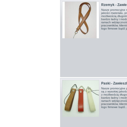
Rzemyk - Zawie
Nasze promocyjne r
jakości materiału, p
możliwością długot
bardzo ładny i mod
ramach wdzięcznośc
pracowników, klien
logo firmowe bądź ja
Paski - Zawiesz
Nasze promocyjne p
są z wysokiej jakośc
z możliwością dług
bardzo ładny i mod
ramach wdzięcznośc
pracowników, klien
logo firmowe bądź..