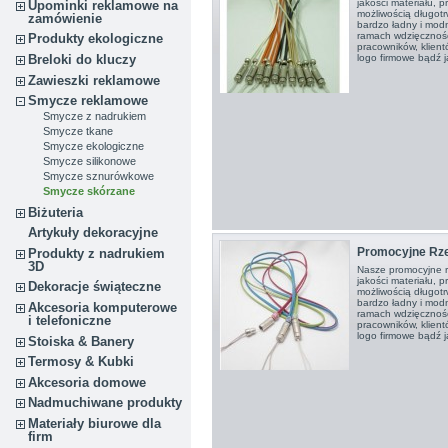
jakości materiału, p
Upominki reklamowe na
możliwością długot
zamówienie
bardzo ładny i mod
ramach wdzięcznośc
Produkty ekologiczne
pracowników, klien
Breloki do kluczy
logo firmowe bądź ja
Zawieszki reklamowe
Smycze reklamowe
Smycze z nadrukiem
Smycze tkane
Smycze ekologiczne
Smycze silikonowe
Smycze sznurówkowe
Smycze skórzane
Biżuteria
Artykuły dekoracyjne
Promocyjne Rze
Produkty z nadrukiem
3D
Nasze promocyjne r
jakości materiału, p
Dekoracje świąteczne
możliwością długot
bardzo ładny i mod
Akcesoria komputerowe
ramach wdzięcznośc
i telefoniczne
pracowników, klien
logo firmowe bądź ja
Stoiska & Banery
Termosy & Kubki
Akcesoria domowe
Nadmuchiwane produkty
Materiały biurowe dla
firm