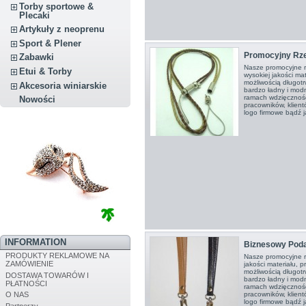
Torby sportowe &
Plecaki
Artykuły z neoprenu
Sport & Plener
Promocyjny Rz
Zabawki
Nasze promocyjne r
Etui & Torby
wysokiej jakości mat
możliwością długot
Akcesoria winiarskie
bardzo ładny i mod
ramach wdzięcznośc
Nowości
pracowników, klien
logo firmowe bądź ja
INFORMATION
Biznesowy Poda
PRODUKTY REKLAMOWE NA
Nasze promocyjne r
ZAMÓWIENIE
jakości materiału, p
możliwością długot
DOSTAWA TOWARÓW I
bardzo ładny i mod
PŁATNOŚCI
ramach wdzięcznośc
O NAS
pracowników, klien
logo firmowe bądź ja
Partnerzy