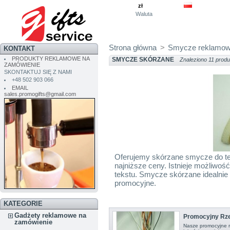
zł
Waluta
Strona główna
>
Smycze reklamo
KONTAKT
PRODUKTY REKLAMOWE NA
SMYCZE SKÓRZANE
Znaleziono 11 produ
ZAMÓWIENIE
SKONTAKTUJ SIĘ Z NAMI
+48 502 903 066
EMAIL
sales.promogifts@gmail.com
Oferujemy skórzane smycze do tel
najniższe ceny. Istnieje możliwo
tekstu. Smycze skórzane idealnie 
promocyjne.
KATEGORIE
Gadżety reklamowe na
Promocyjny Rze
zamówienie
Nasze promocyjne r