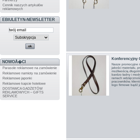
Cennik naszych artykułów
reklamowych
EBIULETYN-NEWSLETTER
Konferencyjny G
NOWOÅ�CI
Nasze promocyjne r
jakości materiału, p
Parasole reklamowe na zamówienie
możliwością długot
Reklamowe namioty na zamówienie
bardzo ładny i mod
ramach wdzięcznośc
Reklamowe japonki
pracowników, klien
Reklamowe kapcie hotelowe
logo firmowe bądź ja
DOSTAWCA GADŻETÓW
REKLAMOWYCH – GIFTS
SERVICE