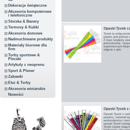
Dekoracje świąteczne
Akcesoria komputerowe
i telefoniczne
Stoiska & Banery
Termosy & Kubki
Opaski Tyvek c
Akcesoria domowe
Tyvek to połączenie 
papier, jest jednak
Nadmuchiwane produkty
Z tego względu opa
jednodniowe. Opask
Materiały biurowe dla
supermocnym klejem 
firm
zdjęcie z ręki.
Torby sportowe &
Plecaki
Artykuły z neoprenu
Sport & Plener
Zabawki
Etui & Torby
Akcesoria winiarskie
Nowości
Opaski Tyvek z
Opaski Tyvek z nadru
papieru, materiał wy
wodoodporny i niez
opaski Tyvek nadaj
Tyvek czyste mają 
perforację, aby unie