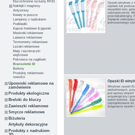
Etui ochronne na karty RFID
Opaski winylowe z 
Naklejki i magnesy
szpitalu lub podcza
wszystkim tam, gdzi
Antystresy
zabezpieczenia. Winy
Kwiaty w puszce
przeciwbakteryjny.
Lampiony z nadrukiem
Zapięcie zabezpiec
jednorazowego użytk
Podkładki
Kapcie hotelowe & japonki
Maskotki reklamowe
Latawce reklamowe
Termometry reklamowe
Leżaki reklamowe
Maty i wycieraczki
wejściowe
Pokrowce na zagłówki
Bransoletki ID
Buttony
Produkty reklamowe-
nowości
Opaski ID winy
Upominki reklamowe na
Winylowe opaski ID
zamówienie
wielodniowych, prz
Produkty ekologiczne
jest wyższy stopień
antyalergiczny i pr
Breloki do kluczy
wybór kolorów. Zapi
zaprojektowane do 
Zawieszki reklamowe
ściągnięcia opaski n
Smycze reklamowe
Biżuteria
Artykuły dekoracyjne
Produkty z nadrukiem
3D