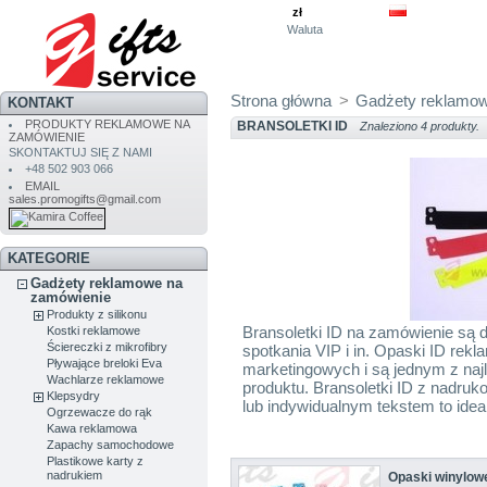
zł
Waluta
Strona główna
>
Gadżety reklamow
KONTAKT
PRODUKTY REKLAMOWE NA
BRANSOLETKI ID
Znaleziono 4 produkty.
ZAMÓWIENIE
SKONTAKTUJ SIĘ Z NAMI
+48 502 903 066
EMAIL
sales.promogifts@gmail.com
KATEGORIE
Gadżety reklamowe na
zamówienie
Produkty z silikonu
Bransoletki ID na zamówienie są d
Kostki reklamowe
Ściereczki z mikrofibry
spotkania VIP i in. Opaski ID rekl
Pływające breloki Eva
marketingowych i są jednym z naj
Wachlarze reklamowe
produktu. Bransoletki ID z nadruk
Klepsydry
lub indywidualnym tekstem to ide
Ogrzewacze do rąk
Kawa reklamowa
Zapachy samochodowe
Plastikowe karty z
nadrukiem
Opaski winylowe