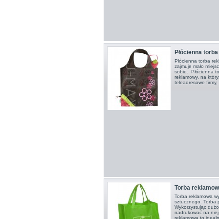
Płócienna torb
Płócienna torba re
zajmuje mało miejsc
sobie. Płócienna t
reklamowy, na któ
teleadresowe firmy, 
Torba reklamo
Torba reklamowa wy
sztucznego. Torba p
Wykorzystując duż
nadrukować na niej s
reklamowa to ideal