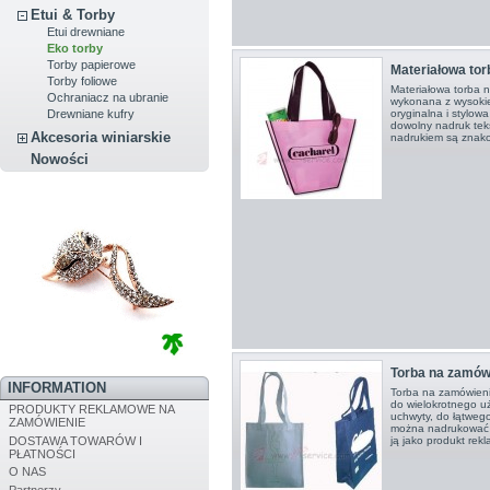
Etui & Torby
Etui drewniane
Eko torby
Torby papierowe
Materiałowa tor
Torby foliowe
Materiałowa torba n
Ochraniacz na ubranie
wykonana z wysokiej
Drewniane kufry
oryginalna i stylow
dowolny nadruk teks
Akcesoria winiarskie
nadrukiem są znako
Nowości
Torba na zamów
INFORMATION
Torba na zamówien
do wielokrotnego u
PRODUKTY REKLAMOWE NA
uchwyty, do łątweg
ZAMÓWIENIE
można nadrukować l
DOSTAWA TOWARÓW I
ją jako produkt rek
PŁATNOŚCI
O NAS
Partnerzy