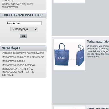
Cennik naszych artykułów
reklamowych
EBIULETYN-NEWSLETTER
Torba materiało
Oferujemy włóknianą
NOWOÅ�CI
wykonaną z tworzyw
materiałowa z logo 
Parasole reklamowe na zamówienie
dla klientów. Możes
reklamowej.
Reklamowe namioty na zamówienie
Reklamowe japonki
Reklamowe kapcie hotelowe
DOSTAWCA GADŻETÓW
REKLAMOWYCH – GIFTS
SERVICE
Torba ekologicz