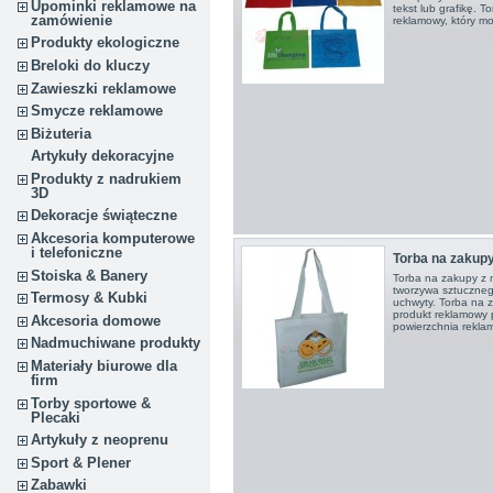
Upominki reklamowe na
tekst lub grafikę. 
zamówienie
reklamowy, który m
Produkty ekologiczne
Breloki do kluczy
Zawieszki reklamowe
Smycze reklamowe
Biżuteria
Artykuły dekoracyjne
Produkty z nadrukiem
3D
Dekoracje świąteczne
Akcesoria komputerowe
i telefoniczne
Torba na zakup
Stoiska & Banery
Torba na zakupy z 
tworzywa sztucznego
Termosy & Kubki
uchwyty. Torba na z
produkt reklamowy 
Akcesoria domowe
powierzchnia reklam
Nadmuchiwane produkty
Materiały biurowe dla
firm
Torby sportowe &
Plecaki
Artykuły z neoprenu
Sport & Plener
Zabawki