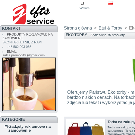
zł
Waluta
Strona główna
>
Etui & Torby
>
Ek
KONTAKT
PRODUKTY REKLAMOWE NA
EKO TORBY
Znaleziono 10 produkty.
ZAMÓWIENIE
SKONTAKTUJ SIĘ Z NAMI
+48 502 903 066
EMAIL
sales.promogifts@gmail.com
Oferujemy Państwu Eko torby - ma
bardzo niskich cenach. Na torbac
zdjęcia lub tekst i wykorzystać je
KATEGORIE
Torba na zakup
Gadżety reklamowe na
Torba na zakupy wy
zamówienie
sztucznego. Torba 
zakupowych możesz