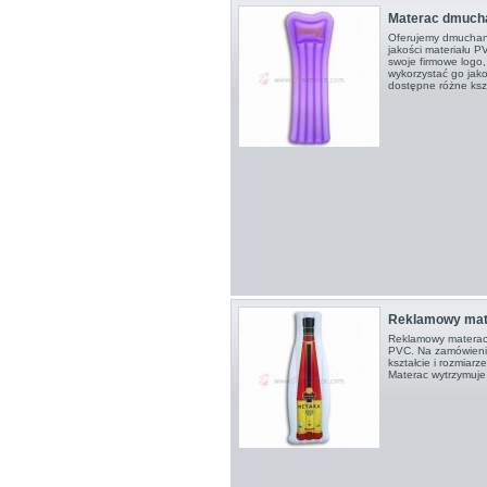
Materac dmuch
Oferujemy dmuchan
jakości materiału 
swoje firmowe logo, 
wykorzystać go jak
dostępne różne kszt
Reklamowy mat
Reklamowy materac
PVC. Na zamówieni
kształcie i rozmiar
Materac wytrzymuje