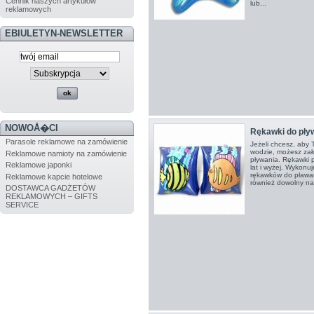
Cennik naszych artykułów
lub...
reklamowych
EBIULETYN-NEWSLETTER
NOWOÅ�CI
Rękawki do pły
Parasole reklamowe na zamówienie
Jeżeli chcesz, aby 
wodzie, możesz za
Reklamowe namioty na zamówienie
pływania. Rękawki 
Reklamowe japonki
lat i wyżej. Wykonuj
rękawków do pławan
Reklamowe kapcie hotelowe
również dowolny nad
DOSTAWCA GADŻETÓW
REKLAMOWYCH – GIFTS
SERVICE