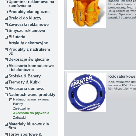
basenie, możesz z
Upominki reklamowe na
która dodatkowo pos
zamówienie
pompowany. Można j
Taką kamizelkę wart
Produkty ekologiczne
basen. Sprawisz, że
Breloki do kluczy
pewnie i bezpieczni
Zawieszki reklamowe
Smycze reklamowe
Biżuteria
Artykuły dekoracyjne
Produkty z nadrukiem
3D
Dekoracje świąteczne
Akcesoria komputerowe
i telefoniczne
Stoiska & Banery
Koło ratunkow
Termosy & Kubki
Koło ratunkowe dmu
materiału PVC. Dost
Akcesoria domowe
kół. Akceptujemy in
Nadmuchiwane produkty
Nadmuchiwana reklama
Balony
Zjeżdżalnie
Akcesoria do pływania
Zabawki
Materiały biurowe dla
firm
Torby sportowe &