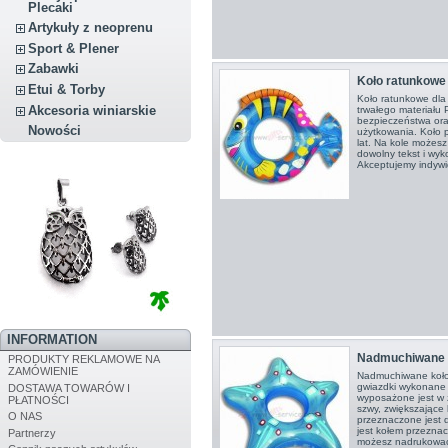
Plecaki
Artykuły z neoprenu
Sport & Plener
Zabawki
Koło ratunkowe 
Etui & Torby
Koło ratunkowe dla 
Akcesoria winiarskie
trwałego materiału
bezpieczeństwa ora
Nowości
użytkowania. Koło p
lat. Na kole możes
dowolny tekst i wyk
Akceptujemy indywi
INFORMATION
Nadmuchiwane 
PRODUKTY REKLAMOWE NA
ZAMÓWIENIE
Nadmuchiwane koło 
gwiazdki wykonane 
DOSTAWA TOWARÓW I
wyposażone jest w 
PŁATNOŚCI
szwy, zwiększające 
O NAS
przeznaczone jest dl
jest kołem przezna
Partnerzy
możesz nadrukować 