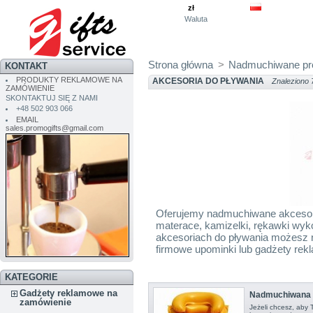
zł
Waluta
Strona główna
>
Nadmuchiwane pr
KONTAKT
PRODUKTY REKLAMOWE NA
AKCESORIA DO PŁYWANIA
Znaleziono 
ZAMÓWIENIE
SKONTAKTUJ SIĘ Z NAMI
+48 502 903 066
EMAIL
sales.promogifts@gmail.com
Oferujemy nadmuchiwane akcesoria
materace, kamizelki, rękawki wyko
akcesoriach do pływania możesz n
firmowe upominki lub gadżety rek
KATEGORIE
Gadżety reklamowe na
Nadmuchiwana 
zamówienie
Jeżeli chcesz, aby 