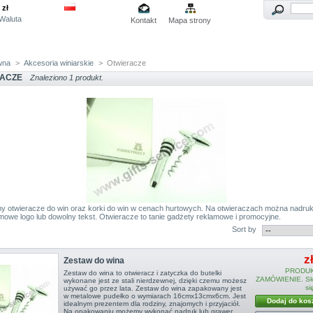
zł
Waluta
Kontakt
Mapa strony
wna
>
Akcesoria winiarskie
>
Otwieracze
RACZE
Znaleziono 1 produkt.
y otwieracze do win oraz korki do win w cenach hurtowych. Na otwieraczach można nadr
rmowe logo lub dowolny tekst. Otwieracze to tanie gadżety reklamowe i promocyjne.
Sort by
z
Zestaw do wina
PRODUK
Zestaw do wina to otwieracz i zatyczka do butelki
ZAMÓWIENIE. Sko
wykonane jest ze stali nierdzewnej, dzięki czemu możesz
si
używać go przez lata. Zestaw do wina zapakowany jest
w metalowe pudełko o wymiarach 16cmx13cmx6cm. Jest
Dodaj do kos
idealnym prezentem dla rodziny, znajomych i przyjaciół.
Na opakowaniu możemy wykonać nadruk lub grawer