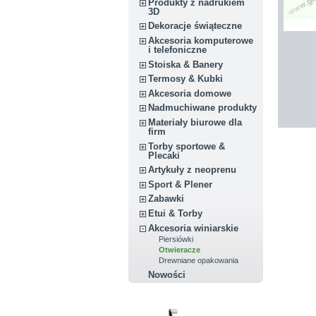
Produkty z nadrukiem
3D
Dekoracje świąteczne
Akcesoria komputerowe
i telefoniczne
Stoiska & Banery
Termosy & Kubki
Akcesoria domowe
Nadmuchiwane produkty
Materiały biurowe dla
firm
Torby sportowe &
Plecaki
Artykuły z neoprenu
Sport & Plener
Zabawki
Etui & Torby
Akcesoria winiarskie
Piersiówki
Otwieracze
Drewniane opakowania
Nowości