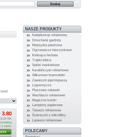
NASZE PRODUKTY
Kalejdoskop reklamowy
Dmuchane gadżety
Klepsydra piaskowa
Ogrzewacze kieszonkowe
Kwitnąca herbata
Trąbki kibica
Spinki mankietowe
Karabińczyki reklamowe
Silikonowe bransoletki
Zawieszki jojo/skipassy
Logosmycze
Pluszowe zabawki
ukować
Wachlarze reklamowe
Magiczne kostki
Lampiony papierowe
Tatuaże reklamowe
ł 3.80
Ściereczki z mikrofibry
CJA NA
Latawce reklamowe
ntaktuj
ę z nami.
POLECAMY
zyka
Partnerzy