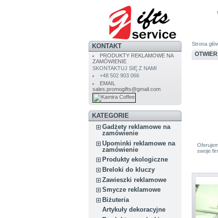
Strona głó
KONTAKT
OTWIE
PRODUKTY REKLAMOWE NA
ZAMÓWIENIE
SKONTAKTUJ SIĘ Z NAMI
+48 502 903 066
EMAIL
sales.promogifts@gmail.com
KATEGORIE
Gadżety reklamowe na
zamówienie
Upominki reklamowe na
Oferujem
zamówienie
swoje fi
Produkty ekologiczne
Breloki do kluczy
Zawieszki reklamowe
Smycze reklamowe
Biżuteria
Artykuły dekoracyjne