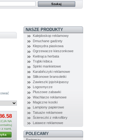
NASZE PRODUKTY
Kalejdoskop reklamowy
Dmuchane gadżety
Klepsydra piaskowa
Ogrzewacze kieszonkowe
Kwitnąca herbata
Trąbki kibica
Spinki mankietowe
Karabińczyki reklamowe
Silikonowe bransoletki
Zawieszki jojo/skipassy
Logosmycze
Pluszowe zabawki
ukować
Wachlarze reklamowe
Magiczne kostki
Lampiony papierowe
Tatuaże reklamowe
86.58
Ściereczki z mikrofibry
CJA NA
Latawce reklamowe
ntaktuj
ę z nami.
POLECAMY
zyka
Partnerzy