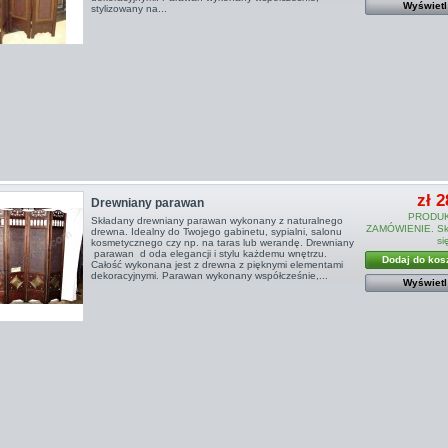
Wyświetl
stylizowany na...
zł 2
Drewniany parawan
PRODUK
Składany drewniany parawan wykonany z naturalnego
ZAMÓWIENIE. Sko
drewna. Idealny do Twojego gabinetu, sypialni, salonu
si
kosmetycznego czy np. na taras lub werandę. Drewniany
parawan d oda elegancji i stylu każdemu wnętrzu.
Dodaj do kos
Całość wykonana jest z drewna z pięknymi elementami
dekoracyjnymi. Parawan wykonany współcześnie,...
Wyświetl