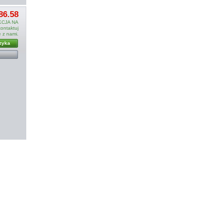
86.58
CJA NA
ntaktuj
ę z nami.
zyka