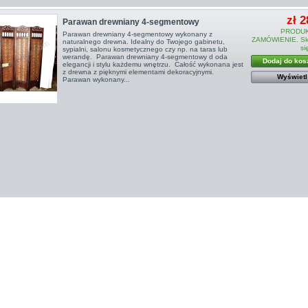
zł 2
Parawan drewniany 4-segmentowy
PRODUK
Parawan drewniany 4-segmentowy wykonany z
ZAMÓWIENIE. Sko
naturalnego drewna. Idealny do Twojego gabinetu,
si
sypialni, salonu kosmetycznego czy np. na taras lub
werandę. Parawan drewniany 4-segmentowy d oda
Dodaj do kos
elegancji i stylu każdemu wnętrzu. Całość wykonana jest
z drewna z pięknymi elementami dekoracyjnymi.
Wyświetl
Parawan wykonany...