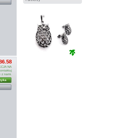
86.58
CJA NA
ntaktuj
ę z nami.
zyka