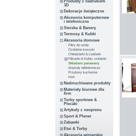
Produkty z nadrukiem
3D
Dekoracje świąteczne
Akcesoria komputerowe
i telefoniczne
Stoiska & Banery
Termosy & Kubki
Akcesoria domowe
Filtry do wody
Ozdobne koszyki
Chłodziarki & Lodówki
Filiżanki & Kubki, szklanki
Składane parawany
Artykuły włókiennicze
Przybory kuchenne
Inne
Nadmuchiwane produkty
Materiały biurowe dla
firm
Torby sportowe &
Plecaki
Artykuły z neoprenu
Sport & Plener
Zabawki
Etui & Torby
Akcesoria winiarskie