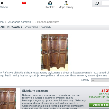
zł
Waluta
Kontakt
Mapa strony
wna
>
Akcesoria domowe
>
Składane parawany
ANE PARAWANY
Znaleziono 3 produkty.
my Państwu chińskie składane parawany wykonane z drewna. Na parawanach można nadr
logo bądź markę i wykorzystać je jako gadżety reklamowe. Gwarantujemy atrakcyjne ceny.
Sort by
zł 2
Składany parawan
PRODUK
Składany parawan wykonany z naturalnego drewna.
ZAMÓWIENIE. Sko
Idealny do Twojego gabinetu, sypialni, salonu
si
kosmetycznego czy np. na taras lub werandę. Składany
parawan d oda elegancji i stylu każdemu wnętrzu.
Dodaj do kos
Całość wykonana jest z drewna z pięknymi elementami
dekoracyjnymi. Parawan wykonany współcześnie,