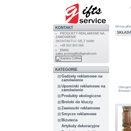
Strona głó
KONTAKT
SKŁAD
PRODUKTY REKLAMOWE NA
ZAMÓWIENIE
SKONTAKTUJ SIĘ Z NAMI
+48 502 903 066
EMAIL
sales.promogifts@gmail.com
KATEGORIE
Gadżety reklamowe na
zamówienie
Upominki reklamowe na
Oferuje
zamówienie
firmowe 
Produkty ekologiczne
Breloki do kluczy
Zawieszki reklamowe
Smycze reklamowe
Biżuteria
Artykuły dekoracyjne