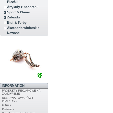
Plecaki
Artykuły z neoprenu
Sport & Plener
Zabawki
Etui & Torby
Akcesoria winiarskie
Nowości
INFORMATION
PRODUKTY REKLAMOWE NA
ZAMÓWIENIE
DOSTAWA TOWARÓW I
PŁATNOŚCI
O NAS
Partnerzy