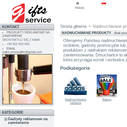
zł
Waluta
Strona główna
>
Nadmuchiwane pr
KONTAKT
PRODUKTY REKLAMOWE NA
NADMUCHIWANE PRODUKTY
Brak pro
ZAMÓWIENIE
Oferujemy Państwu nadmuchiwane 
SKONTAKTUJ SIĘ Z NAMI
+48 502 903 066
ozdobne, gadżety promocyjne lu
EMAIL
produktom z nadrukiem reklamowy
sales.promogifts@gmail.com
zainteresowania. Dmuchańce to at
która przyciąga wzrok i wzbudza 
Podkategorie
Nadmuchiwana
Balony
reklama
KATEGORIE
Gadżety reklamowe na
zamówienie