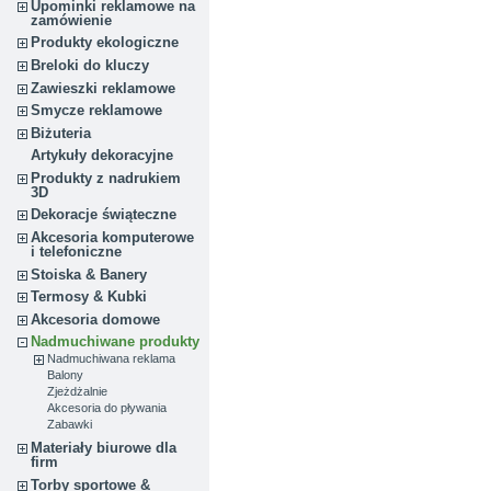
Upominki reklamowe na
zamówienie
Produkty ekologiczne
Breloki do kluczy
Zawieszki reklamowe
Smycze reklamowe
Biżuteria
Artykuły dekoracyjne
Produkty z nadrukiem
3D
Dekoracje świąteczne
Akcesoria komputerowe
i telefoniczne
Stoiska & Banery
Termosy & Kubki
Akcesoria domowe
Nadmuchiwane produkty
Nadmuchiwana reklama
Balony
Zjeżdżalnie
Akcesoria do pływania
Zabawki
Materiały biurowe dla
firm
Torby sportowe &